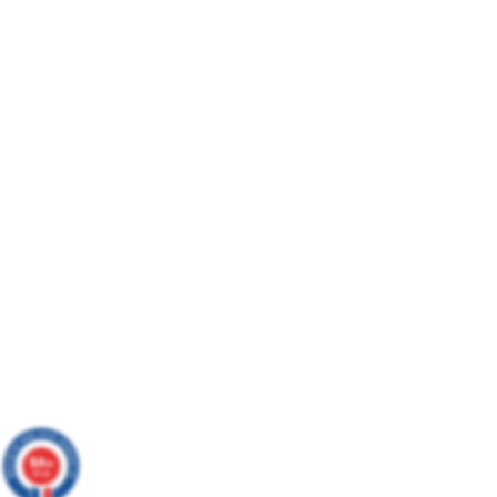
9.4
/10
267 avis