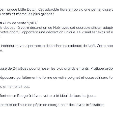
 marque Little Dutch. Cet adorable tigre en bois a une petite laisse at
s petits et même les plus grands !
i »
Prix de vente 5,90 €
 douceur à votre décoration de Noël avec cet adorable sticker adapt
votre choix, il apportera une décoration unique. Le visuel est exclusif et
€
intérieur et vous permettra de cacher les cadeaux de Noël. Cette hotte e
n.
posé de 24 pièces pour amuser les plus grands enfants. Pratique grâce
, épousera parfaitement la forme de votre poignet et accessoirisera to
u et ne noircit pas.
nt de ce Rouge à Lèvres votre allié idéal de tous les jours.
ante et de l'huile de pépin de courge pour des lèvres irrésistibles