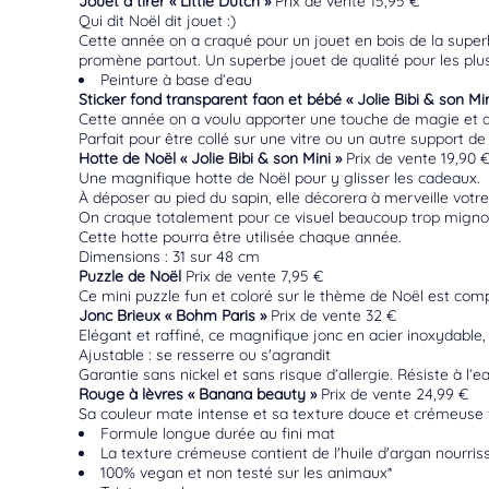
Jouet à tirer « Little Dutch »
Prix de vente 15,95 €
Qui dit Noël dit jouet :)
Cette année on a craqué pour un jouet en bois de la superbe
promène partout. Un superbe jouet de qualité pour les plu
Peinture à base d’eau
Sticker fond transparent faon et bébé « Jolie Bibi & son Min
Cette année on a voulu apporter une touche de magie et de
Parfait pour être collé sur une vitre ou un autre support de 
Hotte de Noël « Jolie Bibi & son Mini »
Prix de vente 19,90 
Une magnifique hotte de Noël pour y glisser les cadeaux.
À déposer au pied du sapin, elle décorera à merveille votre 
On craque totalement pour ce visuel beaucoup trop migno
Cette hotte pourra être utilisée chaque année.
Dimensions : 31 sur 48 cm
Puzzle de Noël
Prix de vente 7,95 €
Ce mini puzzle fun et coloré sur le thème de Noël est com
Jonc Brieux « Bohm Paris »
Prix de vente 32 €
Elégant et raffiné, ce magnifique jonc en acier inoxydable
Ajustable : se resserre ou s'agrandit
Garantie sans nickel et sans risque d’allergie. Résiste à l’ea
Rouge à lèvres « Banana beauty »
Prix de vente 24,99 €
Sa couleur mate intense et sa texture douce et crémeuse fo
Formule longue durée au fini mat
La texture crémeuse contient de l'huile d'argan nourriss
100% vegan et non testé sur les animaux
*