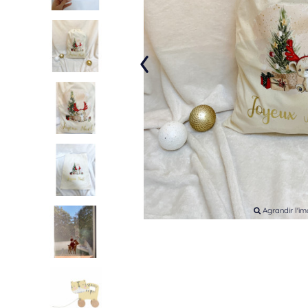
‹
Agrandir l'i