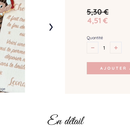
5,30 €
›
4,51 €
Quantité
AJOUTER 
mage
En détail