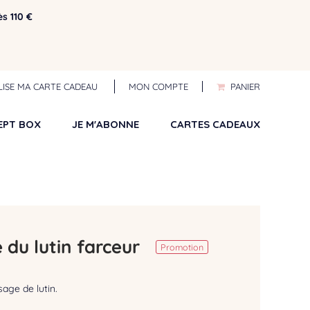
ès 110 €
ILISE MA CARTE CADEAU
MON COMPTE
PANIER
EPT BOX
JE M'ABONNE
CARTES CADEAUX
 du lutin farceur
Promotion
sage de lutin.