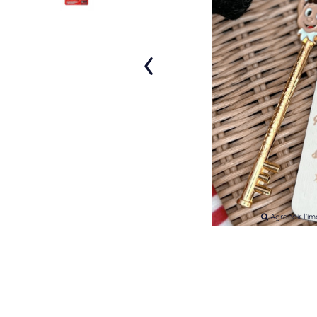
‹
Agrandir l'i