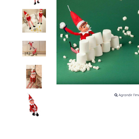
‹
Agrandir l'i