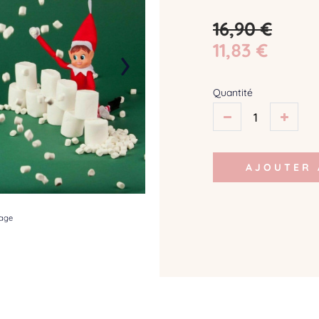
16,90 €
›
11,83 €
Quantité
AJOUTER 
mage